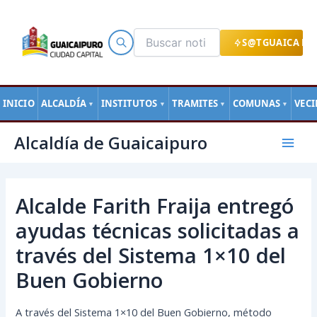
Ir
al
contenido
S@TGUAICA EN
INICIO
ALCALDÍA
INSTITUTOS
TRAMITES
COMUNAS
VEC
▼
▼
▼
▼
Navegación
Mai
Alcaldía de Guaicaipuro
de
Men
entradas
Alcalde Farith Fraija entregó
ayudas técnicas solicitadas a
través del Sistema 1×10 del
Buen Gobierno
A través del Sistema 1×10 del Buen Gobierno, método