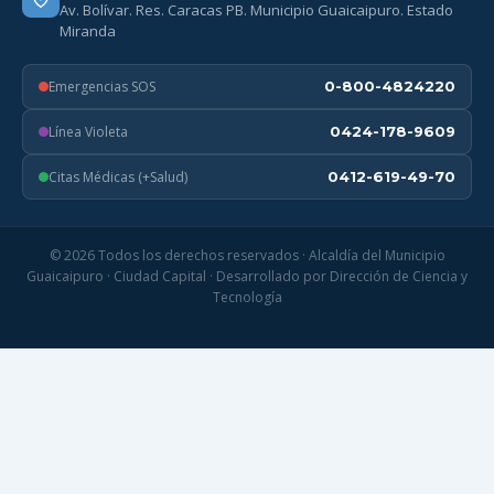
Av. Bolívar. Res. Caracas PB. Municipio Guaicaipuro. Estado
Miranda
Emergencias SOS
0-800-4824220
Línea Violeta
0424-178-9609
Citas Médicas (+Salud)
0412-619-49-70
© 2026 Todos los derechos reservados · Alcaldía del Municipio
Guaicaipuro · Ciudad Capital · Desarrollado por Dirección de Ciencia y
Tecnología