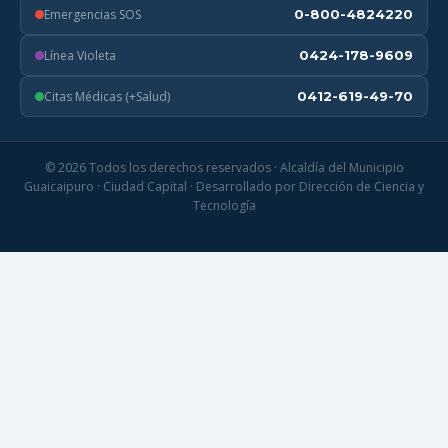
Emergencias SOS
0-800-4824220
Línea Violeta
0424-178-9609
Citas Médicas (+Salud)
0412-619-49-70
© 2026 Todos los derechos reservados · Alcaldía del Municipio
Guaicaipuro · Ciudad Capital · Desarrollado por Dirección de Ciencia y
Tecnología