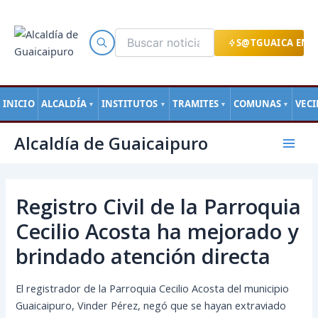
Ir
al
contenido
S@TGUAICA EN L
INICIO
ALCALDÍA
INSTITUTOS
TRAMITES
COMUNAS
VEC
▼
▼
▼
▼
Navegación
Mai
Alcaldía de Guaicaipuro
de
Men
entradas
Registro Civil de la Parroquia
Cecilio Acosta ha mejorado y
brindado atención directa
El registrador de la Parroquia Cecilio Acosta del municipio
Guaicaipuro, Vinder Pérez, negó que se hayan extraviado