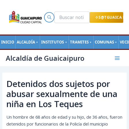
Ir
al
contenido
S@TGUAICA EN
INICIO
ALCALDÍA
INSTITUTOS
TRAMITES
COMUNAS
VEC
▼
▼
▼
▼
Navegación
Mai
Alcaldía de Guaicaipuro
de
Men
entradas
Detenidos dos sujetos por
abusar sexualmente de una
niña en Los Teques
Un hombre de 68 años de edad y su hijo, de 36 años, fueron
detenidos por funcionarios de la Policía del municipio