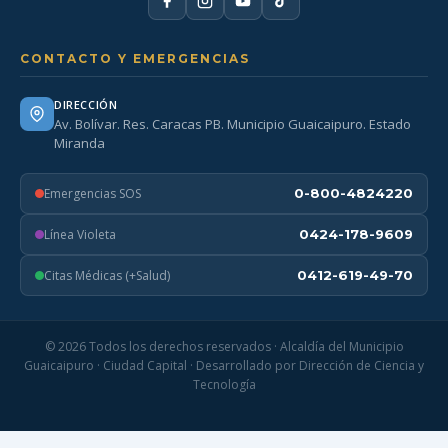
CONTACTO Y EMERGENCIAS
DIRECCIÓN
Av. Bolívar. Res. Caracas PB. Municipio Guaicaipuro. Estado
Miranda
Emergencias SOS
0-800-4824220
Línea Violeta
0424-178-9609
Citas Médicas (+Salud)
0412-619-49-70
© 2026 Todos los derechos reservados · Alcaldía del Municipio
Guaicaipuro · Ciudad Capital · Desarrollado por Dirección de Ciencia y
Tecnología