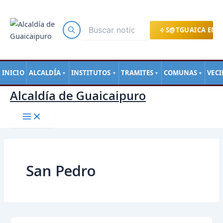
Main
Ir
Menu
al
contenido
S@TGUAICA EN L
INICIO
ALCALDÍA
INSTITUTOS
TRAMITES
COMUNAS
VEC
▼
▼
▼
▼
Alcaldía de Guaicaipuro
San Pedro