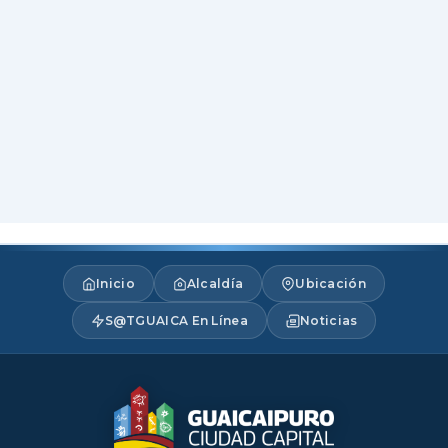
Inicio
Alcaldía
Ubicación
S@TGUAICA En Línea
Noticias