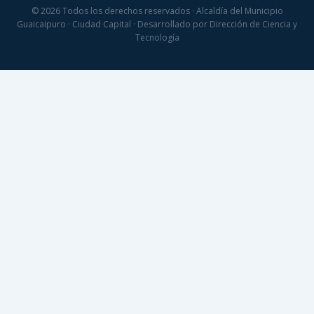
© 2026 Todos los derechos reservados · Alcaldía del Municipio
Guaicaipuro · Ciudad Capital · Desarrollado por Dirección de Ciencia y
Tecnología