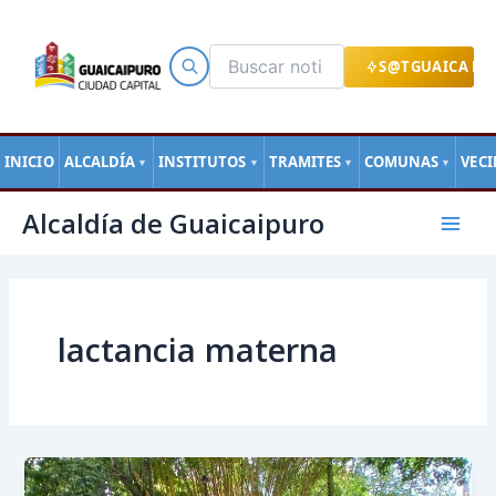
Ir
al
contenido
S@TGUAICA EN
INICIO
ALCALDÍA
INSTITUTOS
TRAMITES
COMUNAS
VEC
▼
▼
▼
▼
Mai
Alcaldía de Guaicaipuro
Men
lactancia materna