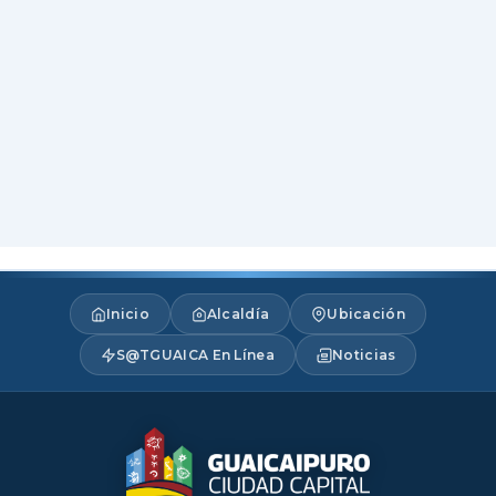
Inicio
Alcaldía
Ubicación
S@TGUAICA En Línea
Noticias