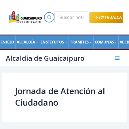
Ir
al
contenido
S@TGUAICA EN
INICIO
ALCALDÍA
INSTITUTOS
TRAMITES
COMUNAS
VEC
▼
▼
▼
▼
Mai
Alcaldía de Guaicaipuro
Men
Jornada de Atención al
Ciudadano