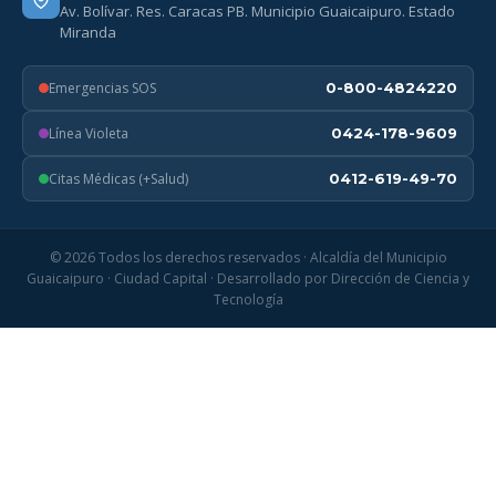
Av. Bolívar. Res. Caracas PB. Municipio Guaicaipuro. Estado
Miranda
Emergencias SOS
0-800-4824220
Línea Violeta
0424-178-9609
Citas Médicas (+Salud)
0412-619-49-70
© 2026 Todos los derechos reservados · Alcaldía del Municipio
Guaicaipuro · Ciudad Capital · Desarrollado por Dirección de Ciencia y
Tecnología