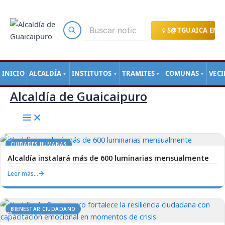
Main
Ir
Menu
al
contenido
S@TGUAICA EN L
INICIO
ALCALDÍA
INSTITUTOS
TRAMITES
COMUNAS
VEC
▼
▼
▼
▼
Alcaldía de Guaicaipuro
CIUDADES HUMANAS
Alcaldía instalará más de 600 luminarias mensualmente
Leer más…
BIENESTAR CIUDADANO