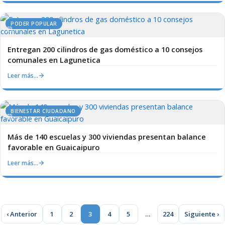
PODER POPULAR
Entregan 200 cilindros de gas doméstico a 10 consejos
comunales en Lagunetica
Leer más…
BIENESTAR CIUDADANO
Más de 140 escuelas y 300 viviendas presentan balance
favorable en Guaicaipuro
Leer más…
‹ Anterior
1
2
3
4
5
…
224
Siguiente ›