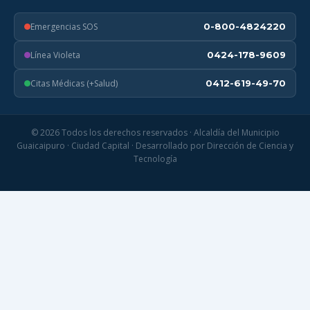
Emergencias SOS
0-800-4824220
Línea Violeta
0424-178-9609
Citas Médicas (+Salud)
0412-619-49-70
© 2026 Todos los derechos reservados · Alcaldía del Municipio
Guaicaipuro · Ciudad Capital · Desarrollado por Dirección de Ciencia y
Tecnología