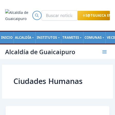
Ir
al
contenido
S@TGUAICA EN L
INICIO
ALCALDÍA
INSTITUTOS
TRAMITES
COMUNAS
VEC
▼
▼
▼
▼
Paginación
Mai
Alcaldía de Guaicaipuro
de
Men
entradas
Ciudades Humanas