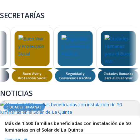
municipio
Ver ahora →
SECRETARÍAS
Buen Vivir y
Seguridad y
Ciudades Humanas
Protección Social
Convivencia Pacífica
para el Buen Vivir
NOTICIAS
CIUDADES HUMANAS
Más de 1.500 familias beneficiadas con instalación de 50
luminarias en el Solar de La Quinta
Leer más…