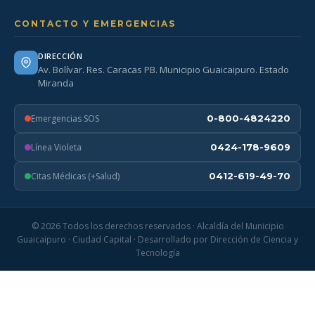
CONTACTO Y EMERGENCIAS
DIRECCIÓN
Av. Bolívar. Res. Caracas PB. Municipio Guaicaipuro. Estado
Miranda
Emergencias SOS
0-800-4824220
Línea Violeta
0424-178-9609
Citas Médicas (+Salud)
0412-619-49-70
© 2026 Todos los derechos reservados · Alcaldía del Municipio
Guaicaipuro · Ciudad Capital · Desarrollado por Dirección de Ciencia y
Tecnología