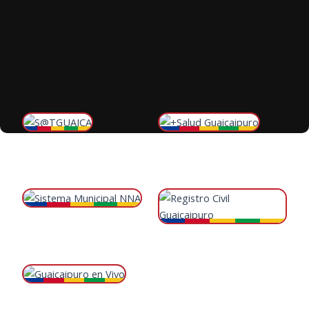
S@TGUAICA
RED Ambulatoria +Salud
Sistema tributario municipal de
Servicios de salud pública
Guaicaipuro
municipal
Ingresar →
Ingresar →
Sistema Municipal NNA
Registro Civil Guaicaipuro
Protección niños, niñas y
Identidad y documentos civiles
adolescentes
oficiales
Ingresar →
Ingresar →
Guaicaipuro en Vivo
Transmisión en vivo oficial del