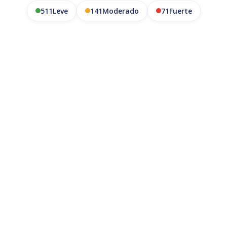
511
Leve
141
Moderado
71
Fuerte