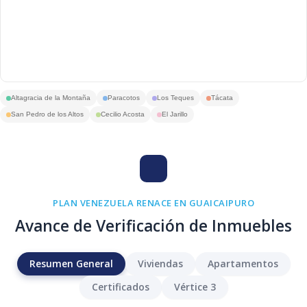
Altagracia de la Montaña
Paracotos
Los Teques
Tácata
San Pedro de los Altos
Cecilio Acosta
El Jarillo
PLAN VENEZUELA RENACE EN GUAICAIPURO
Avance de Verificación de Inmuebles
Resumen General
Viviendas
Apartamentos
Certificados
Vértice 3