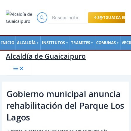
Main
Ir
Navegación
Menu
al
de
contenido
entradas
S@TGUAICA EN L
INICIO
ALCALDÍA
INSTITUTOS
TRAMITES
COMUNAS
VEC
▼
▼
▼
▼
Alcaldía de Guaicaipuro
Gobierno municipal anuncia
rehabilitación del Parque Los
Lagos
Durante la entrega del colector de aguas mixto a la