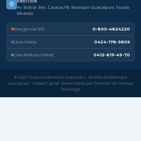
DIRECCIÓN
Av. Bolívar. Res. Caracas PB. Municipio Guaicaipuro. Estado
Miranda
Emergencias SOS
0-800-4824220
Línea Violeta
0424-178-9609
Citas Médicas (+Salud)
0412-619-49-70
© 2026 Todos los derechos reservados · Alcaldía del Municipio
Guaicaipuro · Ciudad Capital · Desarrollado por Dirección de Ciencia y
Tecnología