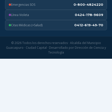
Emergencias SOS
0-800-4824220
Línea Violeta
0424-178-9609
Citas Médicas (+Salud)
0412-619-49-70
© 2026 Todos los derechos reservados · Alcaldía del Municipio
Guaicaipuro · Ciudad Capital · Desarrollado por Dirección de Ciencia y
Tecnología