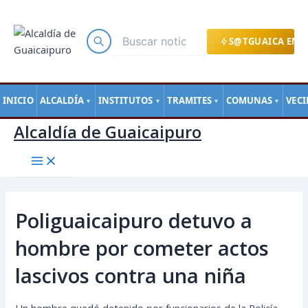
Main
Ir
Navegación
Menu
al
de
contenido
entradas
S@TGUAICA EN L
INICIO
ALCALDÍA
INSTITUTOS
TRAMITES
COMUNAS
VEC
▼
▼
▼
▼
Alcaldía de Guaicaipuro
Poliguaicaipuro detuvo a
hombre por cometer actos
lascivos contra una niña
Un hombre quedó detenido por funcionarios de la Policía