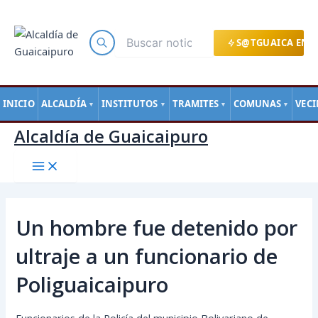
Main
Ir
Navegación
Menu
al
de
contenido
entradas
S@TGUAICA EN L
INICIO
ALCALDÍA
INSTITUTOS
TRAMITES
COMUNAS
VEC
▼
▼
▼
▼
Alcaldía de Guaicaipuro
Un hombre fue detenido por
ultraje a un funcionario de
Poliguaicaipuro
Funcionarios de la Policía del municipio Bolivariano de