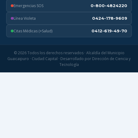
Emergencias SOS
0-800-4824220
Línea Violeta
0424-178-9609
Citas Médicas (+Salud)
0412-619-49-70
© 2026 Todos los derechos reservados · Alcaldía del Municipio
Guaicaipuro · Ciudad Capital · Desarrollado por Dirección de Ciencia y
Tecnología