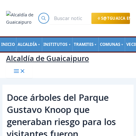
Main
Ir
Navegación
Menu
al
de
contenido
entradas
S@TGUAICA EN L
INICIO
ALCALDÍA
INSTITUTOS
TRAMITES
COMUNAS
VEC
▼
▼
▼
▼
Alcaldía de Guaicaipuro
Doce árboles del Parque
Gustavo Knoop que
generaban riesgo para los
visitantes fueron