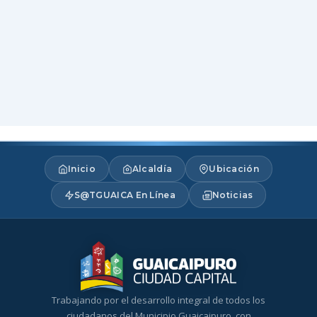
Inicio
Alcaldía
Ubicación
S@TGUAICA En Línea
Noticias
Trabajando por el desarrollo integral de todos los
ciudadanos del Municipio Guaicaipuro, con