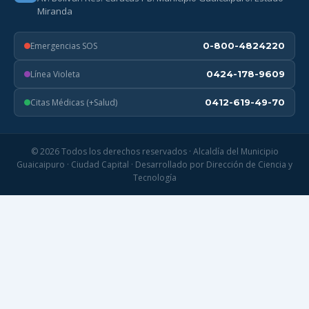
Miranda
Emergencias SOS
0-800-4824220
Línea Violeta
0424-178-9609
Citas Médicas (+Salud)
0412-619-49-70
© 2026 Todos los derechos reservados · Alcaldía del Municipio
Guaicaipuro · Ciudad Capital · Desarrollado por Dirección de Ciencia y
Tecnología