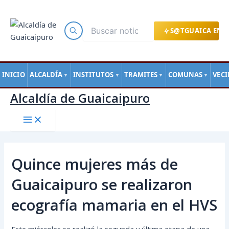
Main
Ir
Navegación
Menu
al
de
contenido
entradas
S@TGUAICA EN L
INICIO
ALCALDÍA
INSTITUTOS
TRAMITES
COMUNAS
VEC
▼
▼
▼
▼
Alcaldía de Guaicaipuro
Quince mujeres más de
Guaicaipuro se realizaron
ecografía mamaria en el HVS
Este miércoles se realizó la segunda y última etapa de una