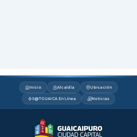
Inicio
Alcaldía
Ubicación
S@TGUAICA En Línea
Noticias