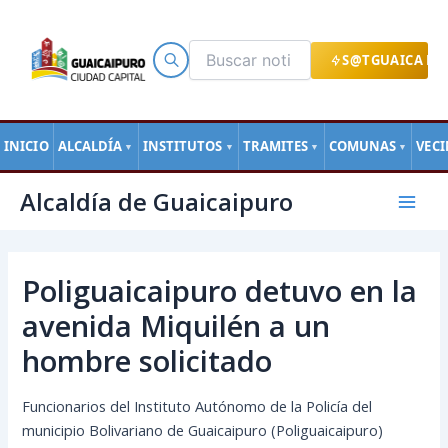
Ir
al
contenido
S@TGUAICA EN
INICIO
ALCALDÍA
INSTITUTOS
TRAMITES
COMUNAS
VEC
▼
▼
▼
▼
Navegación
Mai
Alcaldía de Guaicaipuro
de
Men
entradas
Poliguaicaipuro detuvo en la
avenida Miquilén a un
hombre solicitado
Funcionarios del Instituto Autónomo de la Policía del
municipio Bolivariano de Guaicaipuro (Poliguaicaipuro)