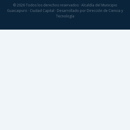
© 2026 Todos los derechos reservados · Alcaldía del Municipio
Guaicaipuro · Ciudad Capital · Desarrollado por Dirección de Ciencia y
Tecnología