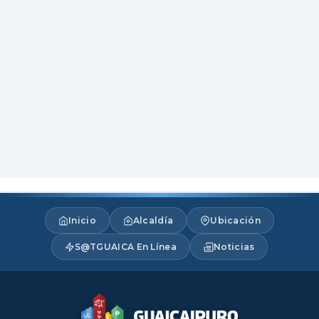
Inicio
Alcaldía
Ubicación
S@TGUAICA En Línea
Noticias