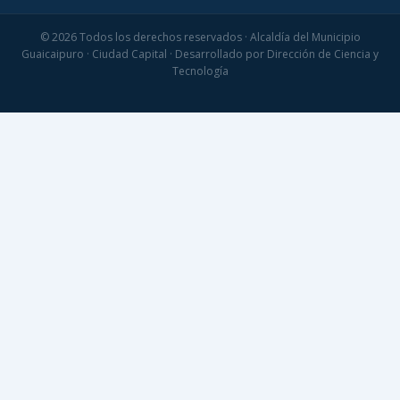
© 2026 Todos los derechos reservados · Alcaldía del Municipio
Guaicaipuro · Ciudad Capital · Desarrollado por Dirección de Ciencia y
Tecnología