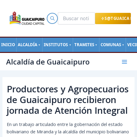
Ir
al
contenido
S@TGUAICA EN
INICIO
ALCALDÍA
INSTITUTOS
TRAMITES
COMUNAS
VEC
▼
▼
▼
▼
Navegación
Mai
Alcaldía de Guaicaipuro
de
Men
entradas
Productores y Agropecuarios
de Guaicaipuro recibieron
jornada de Atención Integral
En un trabajo articulado entre la gobernación del estado
bolivariano de Miranda y la alcaldía del municipio bolivariano