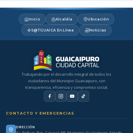
Inicio
Alcaldía
Ubicación
S@TGUAICA En Línea
Noticias
Trabajando por el desarrollo integral de todos los
ciudadanos del Municipio Guaicaipuro, con
transparencia, eficiencia y compromiso social.
CONTACTO Y EMERGENCIAS
DIRECCIÓN
Av. Bolívar. Res. Caracas PB. Municipio Guaicaipuro. Estado