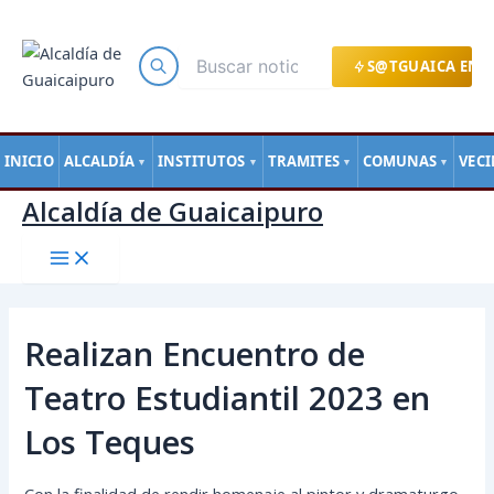
Main
Ir
Navegación
Menu
al
de
contenido
entradas
S@TGUAICA EN L
INICIO
ALCALDÍA
INSTITUTOS
TRAMITES
COMUNAS
VEC
▼
▼
▼
▼
Alcaldía de Guaicaipuro
Realizan Encuentro de
Teatro Estudiantil 2023 en
Los Teques
Con la finalidad de rendir homenaje al pintor y dramaturgo