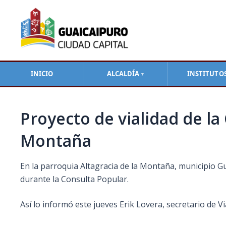
Ir
Navegación
al
de
contenido
entradas
INICIO
ALCALDÍA
INSTITUTO
▼
Proyecto de vialidad de la
Montaña
En la parroquia Altagracia de la Montaña, municipio G
durante la Consulta Popular.
Así lo informó este jueves Erik Lovera, secretario de V