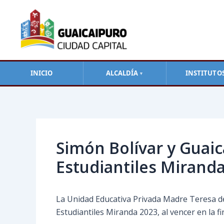
Ir
al
contenido
INICIO
ALCALDÍA
INSTITUTO
▼
Navegación
de
entradas
Simón Bolívar y Guaic
Estudiantiles Mirand
La Unidad Educativa Privada Madre Teresa de 
Estudiantiles Miranda 2023, al vencer en la f