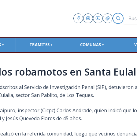
S
TRAMITES
COMUNAS
V
▼
▼
▼
dos robamotos en Santa Eulal
adscritos al Servicio de Investigación Penal (SIP), detuviero
lalia, sector San Pablito, de Los Teques.
caipuro, inspector (Cicpc) Carlos Andrade, quien indicó que 
d y Jesús Quevedo Flores de 45 años.
realizó en la referida comunidad, luego que vecinos denuncia