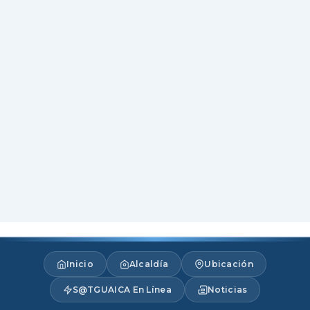
Inicio
Alcaldía
Ubicación
S@TGUAICA En Línea
Noticias