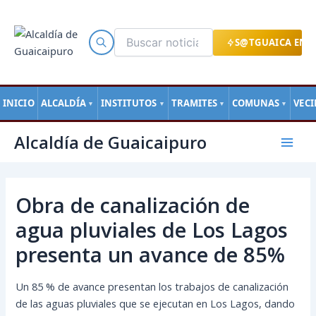
Ir
al
contenido
S@TGUAICA EN L
INICIO
ALCALDÍA
INSTITUTOS
TRAMITES
COMUNAS
VEC
▼
▼
▼
▼
Navegación
Mai
Alcaldía de Guaicaipuro
de
Men
entradas
Obra de canalización de
agua pluviales de Los Lagos
presenta un avance de 85%
Un 85 % de avance presentan los trabajos de canalización
de las aguas pluviales que se ejecutan en Los Lagos, dando