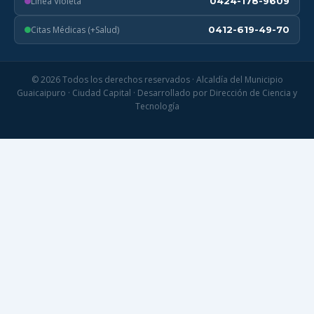
Línea Violeta
0424-178-9609
Citas Médicas (+Salud)
0412-619-49-70
© 2026 Todos los derechos reservados · Alcaldía del Municipio
Guaicaipuro · Ciudad Capital · Desarrollado por Dirección de Ciencia y
Tecnología