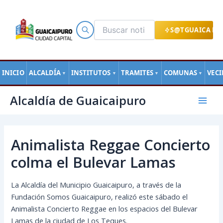
Ir
al
contenido
S@TGUAICA EN
INICIO
ALCALDÍA
INSTITUTOS
TRAMITES
COMUNAS
VEC
▼
▼
▼
▼
Navegación
Mai
Alcaldía de Guaicaipuro
de
Men
entradas
Animalista Reggae Concierto
colma el Bulevar Lamas
La Alcaldía del Municipio Guaicaipuro, a través de la
Fundación Somos Guaicaipuro, realizó este sábado el
Animalista Concierto Reggae en los espacios del Bulevar
Lamas de la ciudad de Los Teques.