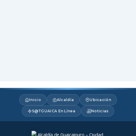
Inicio
Alcaldía
Ubicación
S@TGUAICA En Línea
Noticias