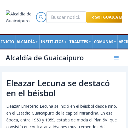
Ir
al
contenido
S@TGUAICA EN L
INICIO
ALCALDÍA
INSTITUTOS
TRAMITES
COMUNAS
VEC
▼
▼
▼
▼
Navegación
Mai
Alcaldía de Guaicaipuro
de
Men
entradas
Eleazar Lecuna se destacó
en el béisbol
Eleazar Emeterio Lecuna se inició en el béisbol desde niño,
en el Estadio Guaicaipuro de la capital mirandina. En esa
época, entre 1950 y 1959, estaba de moda el Plan 5V, que
consistía en contratar a jóvenes muy tremendos del