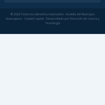
© 2026 Todos los derechos reservados · Alcaldía del Municipio
Guaicaipuro · Ciudad Capital · Desarrollado por Dirección de Ciencia y
Tecnología