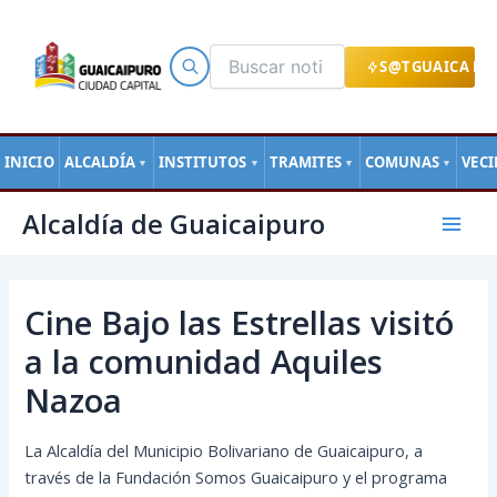
Ir
al
contenido
S@TGUAICA EN
INICIO
ALCALDÍA
INSTITUTOS
TRAMITES
COMUNAS
VEC
▼
▼
▼
▼
Navegación
Mai
Alcaldía de Guaicaipuro
de
Men
entradas
Cine Bajo las Estrellas visitó
a la comunidad Aquiles
Nazoa
La Alcaldía del Municipio Bolivariano de Guaicaipuro, a
través de la Fundación Somos Guaicaipuro y el programa