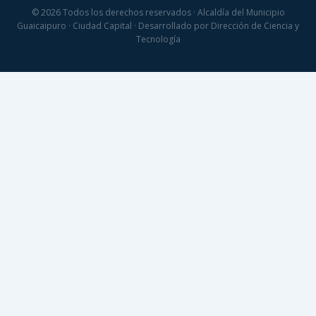
© 2026 Todos los derechos reservados · Alcaldía del Municipio
Guaicaipuro · Ciudad Capital · Desarrollado por Dirección de Ciencia y
Tecnología