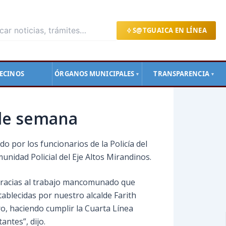
S@TGUAICA EN LÍNEA
ECINOS
ÓRGANOS MUNICIPALES
TRANSPARENCIA
▼
▼
 de semana
o por los funcionarios de la Policía del
idad Policial del Eje Altos Mirandinos.
racias al trabajo mancomunado que
stablecidas por nuestro alcalde Farith
o, haciendo cumplir la Cuarta Línea
antes”, dijo.