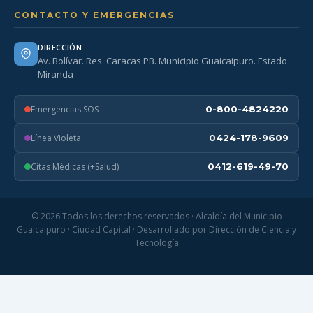
CONTACTO Y EMERGENCIAS
DIRECCIÓN
Av. Bolívar. Res. Caracas PB. Municipio Guaicaipuro. Estado
Miranda
Emergencias SOS
0-800-4824220
Línea Violeta
0424-178-9609
Citas Médicas (+Salud)
0412-619-49-70
© 2026 Todos los derechos reservados · Alcaldía del Municipio
Guaicaipuro · Ciudad Capital · Desarrollado por Dirección de Ciencia y
Tecnología