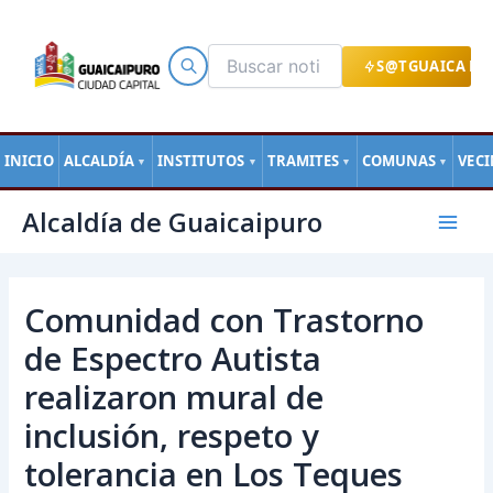
Ir
al
contenido
S@TGUAICA EN
INICIO
ALCALDÍA
INSTITUTOS
TRAMITES
COMUNAS
VEC
▼
▼
▼
▼
Navegación
Mai
Alcaldía de Guaicaipuro
de
Men
entradas
Comunidad con Trastorno
de Espectro Autista
realizaron mural de
inclusión, respeto y
tolerancia en Los Teques