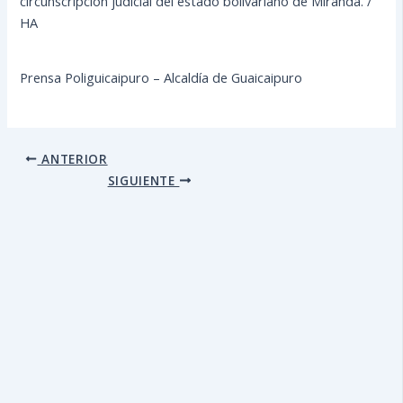
circunscripción judicial del estado bolivariano de Miranda. /
HA
Prensa Poliguicaipuro – Alcaldía de Guaicaipuro
ANTERIOR
SIGUIENTE