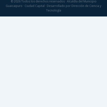
© 2026 Todos los derechos reservados · Alcaldía del Municipio
Guaicaipuro · Ciudad Capital · Desarrollado por Dirección de Ciencia y
Tecnología