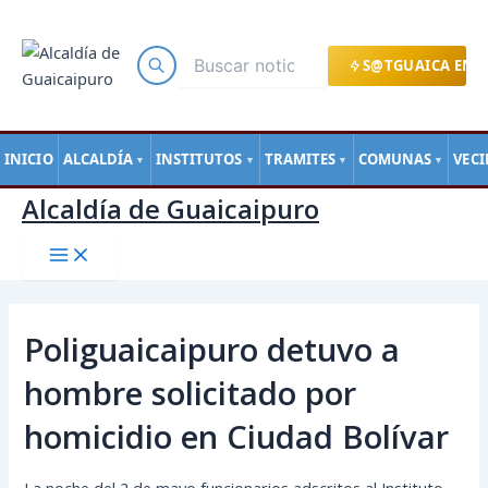
Main
Ir
Navegación
Menu
al
de
contenido
entradas
S@TGUAICA EN L
INICIO
ALCALDÍA
INSTITUTOS
TRAMITES
COMUNAS
VEC
▼
▼
▼
▼
Alcaldía de Guaicaipuro
Poliguaicaipuro detuvo a
hombre solicitado por
homicidio en Ciudad Bolívar
La noche del 2 de mayo funcionarios adscritos al Instituto