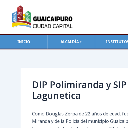
Ir
al
contenido
INICIO
ALCALDÍA
INSTITUTO
▼
Navegación
de
entradas
DIP Polimiranda y SIP
Lagunetica
Como Douglas Zerpa de 22 años de edad, fue i
Miranda y de la Policía del municipio Guaicaip