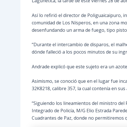
Lagunetica, la tarde de este viernes 28 de abri
Así lo refirió el director de Poliguaicaipuro, 
comunidad de Los Nísperos, en una zona mont
desenfundando un arma de fuego, tipo pistola
“Durante el intercambio de disparos, el malhe
dónde falleció a los pocos minutos de su ingre
Andrade explicó que este sujeto era un azote
Asimismo, se conoció que en el lugar fue in
32K8218, calibre 357, la cual contenía en sus
“Siguiendo los lineamientos del ministro del P
Integrado de Policía, M/G Elio Estrada Paredes
Cuadrantes de Paz, donde no permitiremos que