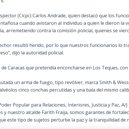
l.
inspector (Cicpc)
Carlos Andrade, quien destacó que los funcio
añosa cuando avistaron al individuo a quien le dieron la vo
, arremetiendo contra la comisión policial, quienes se viero
chor resultó herido, por lo que nuestros funcionarios lo tra
so”, dijo la autoridad policial.
 de Caracas que pretendía enconcharse en Los Teques, con la
cautada un arma de fuego, tipo revólver, marca Smith & We
 alvéolos cinco conchas percutidas y una bala del mismo calib
oder Popular para Relaciones, Interiores, Justicia y Paz, A/J
 y nuestro alcalde Farith Fraija, somos garantes de fortalece
 este tipo de sujetos perturbe la paz y la tranquilidad de 