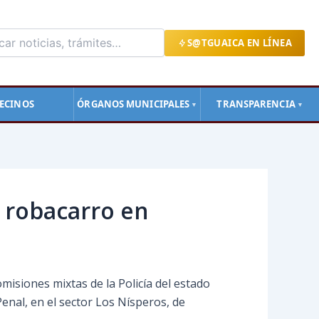
S@TGUAICA EN LÍNEA
ECINOS
ÓRGANOS MUNICIPALES
TRANSPARENCIA
▼
▼
a robacarro en
isiones mixtas de la Policía del estado
Penal, en el sector Los Nísperos, de