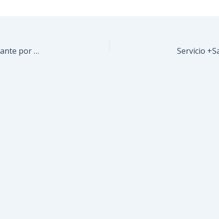
SIP de Poliguaicaipuro detuvo a funcionario y vigilante por corrupción