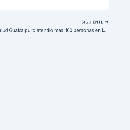
SIGUIENTE
Servicio +Salud Guaicaipuro atendió más 400 personas en las siete parroquias durante el mes de abril