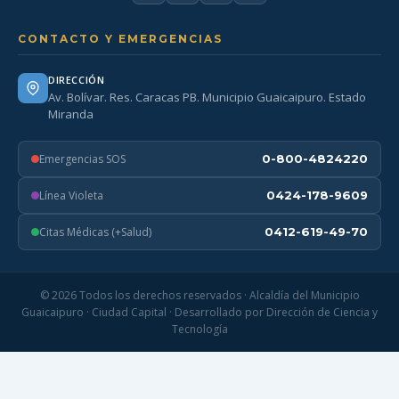
CONTACTO Y EMERGENCIAS
DIRECCIÓN
Av. Bolívar. Res. Caracas PB. Municipio Guaicaipuro. Estado
Miranda
Emergencias SOS
0-800-4824220
Línea Violeta
0424-178-9609
Citas Médicas (+Salud)
0412-619-49-70
© 2026 Todos los derechos reservados · Alcaldía del Municipio
Guaicaipuro · Ciudad Capital · Desarrollado por Dirección de Ciencia y
Tecnología