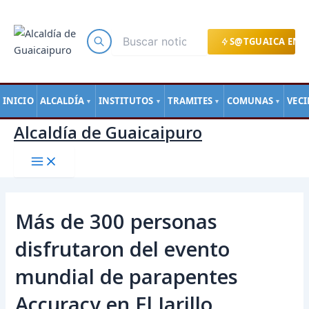
Main
Ir
Navegación
Menu
al
de
contenido
entradas
S@TGUAICA EN L
INICIO
ALCALDÍA
INSTITUTOS
TRAMITES
COMUNAS
VEC
▼
▼
▼
▼
Alcaldía de Guaicaipuro
Más de 300 personas
disfrutaron del evento
mundial de parapentes
Accuracy en El Jarillo