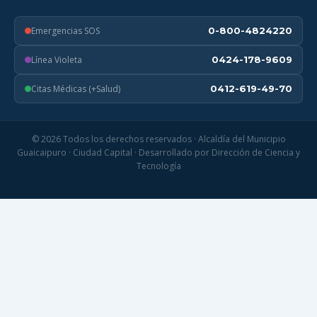
Emergencias SOS
0-800-4824220
Línea Violeta
0424-178-9609
Citas Médicas (+Salud)
0412-619-49-70
© 2026 Todos los derechos reservados · Alcaldía del Municipio
Guaicaipuro · Ciudad Capital · Desarrollado por Dirección de Ciencia y
Tecnología