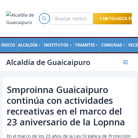
Ir
al
contenido
S@TGUAICA EN L
INICIO
ALCALDÍA
INSTITUTOS
TRAMITES
COMUNAS
VEC
▼
▼
▼
▼
Navegación
Mai
Alcaldía de Guaicaipuro
de
Men
entradas
Smproinna Guaicaipuro
continúa con actividades
recreativas en el marco del
23 aniversario de la Lopnna
En el marco de los 23 años de la Ley Orgánica de Protección