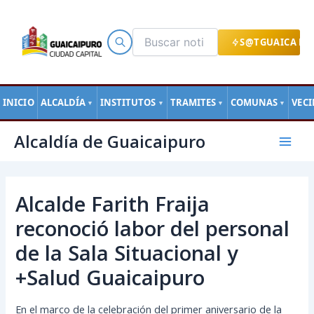
Ir
al
contenido
S@TGUAICA EN
INICIO
ALCALDÍA
INSTITUTOS
TRAMITES
COMUNAS
VEC
▼
▼
▼
▼
Navegación
Mai
Alcaldía de Guaicaipuro
de
Men
entradas
Alcalde Farith Fraija
reconoció labor del personal
de la Sala Situacional y
+Salud Guaicaipuro
En el marco de la celebración del primer aniversario de la