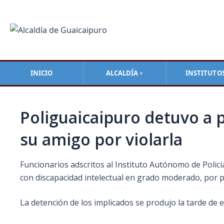
Ir
Navegación
al
de
contenido
entradas
INICIO
ALCALDÍA
INSTITUTO
▼
Poliguaicaipuro detuvo a 
su amigo por violarla
Funcionarios adscritos al Instituto Autónomo de Polic
con discapacidad intelectual en grado moderado, por 
La detención de los implicados se produjo la tarde de es