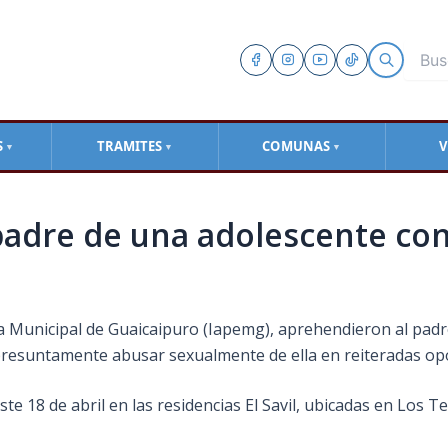
S
TRAMITES
COMUNAS
V
▼
▼
▼
padre de una adolescente con
ía Municipal de Guaicaipuro (Iapemg), aprehendieron al pad
presuntamente abusar sexualmente de ella en reiteradas op
te 18 de abril en las residencias El Savil, ubicadas en
Los Te