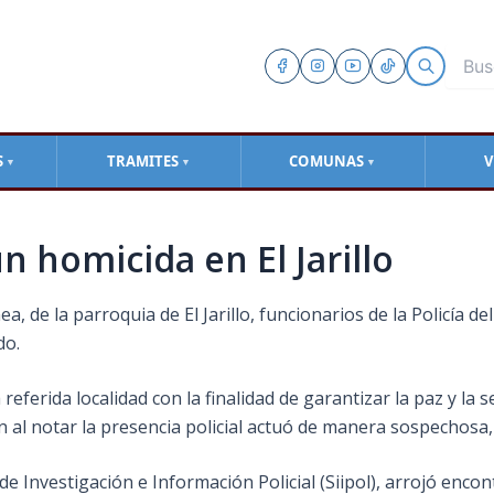
S
TRAMITES
COMUNAS
V
▼
▼
▼
n homicida en El Jarillo
a, de la parroquia de El Jarillo, funcionarios de la Policía 
do.
eferida localidad con la finalidad de garantizar la paz y la
n al
notar la presencia policial actuó de manera sospechosa, r
 de Investigación e Información Policial (Siipol), arrojó enc