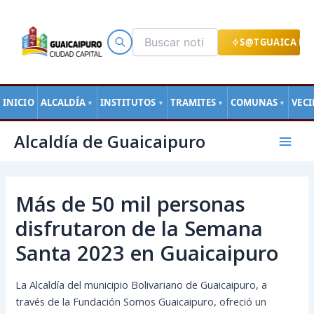
Ir
al
contenido
S@TGUAICA EN
INICIO
ALCALDÍA
INSTITUTOS
TRAMITES
COMUNAS
VEC
▼
▼
▼
▼
Navegación
Mai
Alcaldía de Guaicaipuro
de
Men
entradas
Más de 50 mil personas
disfrutaron de la Semana
Santa 2023 en Guaicaipuro
La Alcaldía del municipio Bolivariano de Guaicaipuro, a
través de la Fundación Somos Guaicaipuro, ofreció un