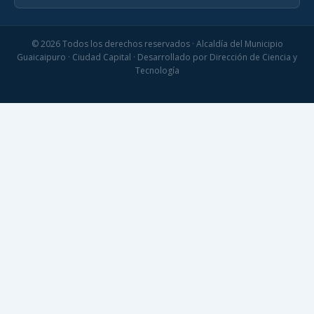
© 2026 Todos los derechos reservados · Alcaldía del Municipio
Guaicaipuro · Ciudad Capital · Desarrollado por Dirección de Ciencia y
Tecnología