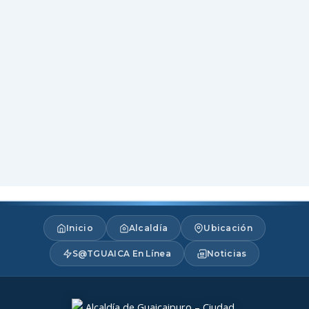
Inicio
Alcaldía
Ubicación
S@TGUAICA En Línea
Noticias