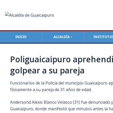
Ir
Navegación
al
de
contenido
entradas
INICIO
ALCALDÍA
INSTITUTO
▼
Poliguaicaipuro aprehend
golpear a su pareja
Funcionarios de la Policía del municipio Guaicaipuro 
físicamente a su pareja de 31 años de edad.
Andersond Alexis Blanco Velasco (31) fue denunciado po
Guaicaipuro, donde manifestó que minutos antes
la h