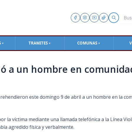
S
TRAMITES
COMUNAS
V
▼
▼
▼
ió a un hombre en comunida
aprehendieron este domingo 9 de abril a un hombre en la co
r la víctima mediante una llamada telefónica a la Línea Viole
abía agredido física y verbalmente.