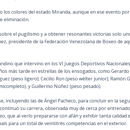
o los colores del estado Miranda, aunque en ese evento por 
e eliminación.
obre el pugilismo y a obtener resonantes victorias solo u
ez, presidente de la Federación Venezolana de Boxeo de aquel
andino que intervino en los VI Juegos Deportivos Nacionale
ños más tarde en estrellas de los ensogados, como Gerardo 
uez (peso ligero); Cecilio Ron (peso wélter junior); Ramón G
emicompleto), y Guillermo Núñez (peso pesado).
se, incluyendo las de Ángel Pacheco, para concluir en la segu
 continuó su carrera, observada muy de cerca por entrenador
o, que al verlo prepararse con afán y exhibir tanta calidad
aís para un total de veintitrés competencias en el exterior.