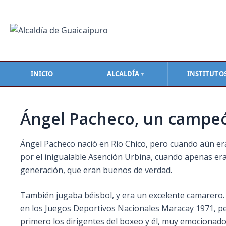
Ir
Navegación
al
de
contenido
entradas
INICIO
ALCALDÍA
INSTITUTO
▼
Ángel Pacheco, un campeó
Ángel Pacheco nació en Río Chico, pero cuando aún era
por el inigualable Asención Urbina, cuando apenas era
generación, que eran buenos de verdad.
También jugaba béisbol, y era un excelente camarero.
en los Juegos Deportivos Nacionales Maracay 1971, per
primero los dirigentes del boxeo y él, muy emocionado,