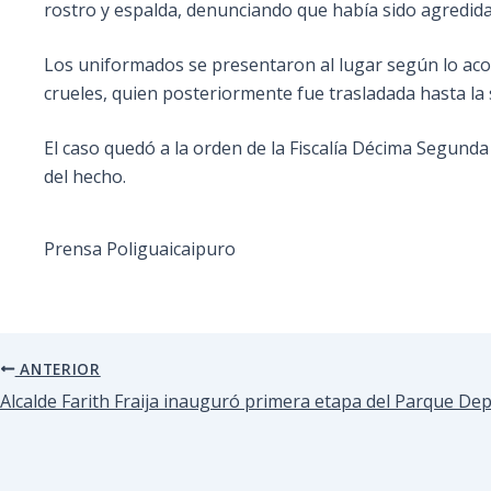
rostro y espalda, denunciando que había sido agredida
Los uniformados se presentaron al lugar según lo acord
crueles, quien posteriormente fue trasladada hasta la s
El caso quedó a la orden de la Fiscalía Décima Segunda d
del hecho.
Prensa Poliguaicaipuro
ANTERIOR
Alcalde Farith Fraija inauguró primera etapa del Parque D