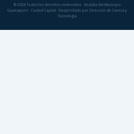
© 2026 Todos los derechos reservados · Alcaldía del Municipio
Guaicaipuro · Ciudad Capital · Desarrollado por Dirección de Ciencia y
Tecnología