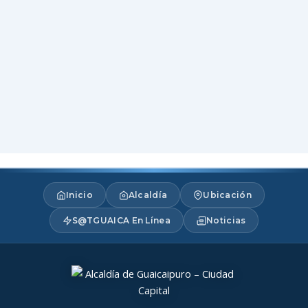
Inicio
Alcaldía
Ubicación
S@TGUAICA En Línea
Noticias