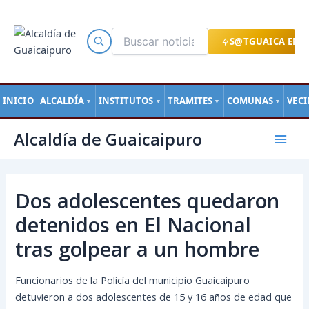
Ir
al
contenido
S@TGUAICA EN L
INICIO
ALCALDÍA
INSTITUTOS
TRAMITES
COMUNAS
VEC
▼
▼
▼
▼
Navegación
Mai
Alcaldía de Guaicaipuro
de
Men
entradas
Dos adolescentes quedaron
detenidos en El Nacional
tras golpear a un hombre
Funcionarios de la Policía del municipio Guaicaipuro
detuvieron a dos adolescentes de 15 y 16 años de edad que