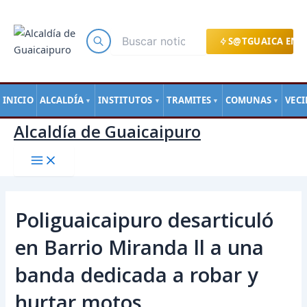
Main
Ir
Navegación
Menu
al
de
contenido
entradas
S@TGUAICA EN L
INICIO
ALCALDÍA
INSTITUTOS
TRAMITES
COMUNAS
VEC
▼
▼
▼
▼
Alcaldía de Guaicaipuro
Poliguaicaipuro desarticuló
en Barrio Miranda ll a una
banda dedicada a robar y
hurtar motos