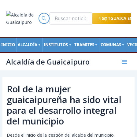
Ir
al
contenido
S@TGUAICA EN L
INICIO
ALCALDÍA
INSTITUTOS
TRAMITES
COMUNAS
VEC
▼
▼
▼
▼
Navegación
Mai
Alcaldía de Guaicaipuro
de
Men
entradas
Rol de la mujer
guaicaipureña ha sido vital
para el desarrollo integral
del municipio
Desde el inicio de la gestión del alcalde del municipio