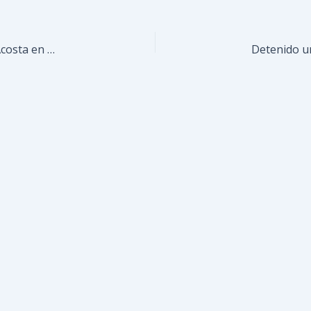
Repudian vandalismo contra escultura de Cecilio Acosta en el bulevar Bermúdez