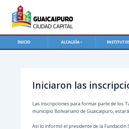
Ir
al
contenido
INICIO
ALCALDÍA
INSTITUTO
▼
Navegación
de
entradas
Iniciaron las inscripc
Las inscripciones para formar parte de los T
municipio Bolivariano de Guaicaipuro, estará
Así lo informó el presidente de la Fundació