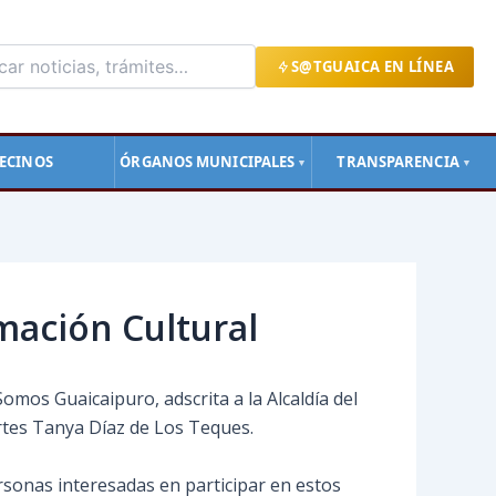
S@TGUAICA EN LÍNEA
ECINOS
ÓRGANOS MUNICIPALES
TRANSPARENCIA
▼
▼
rmación Cultural
mos Guaicaipuro, adscrita a la Alcaldía del
Artes Tanya Díaz de Los Teques.
ersonas interesadas en
participar en estos