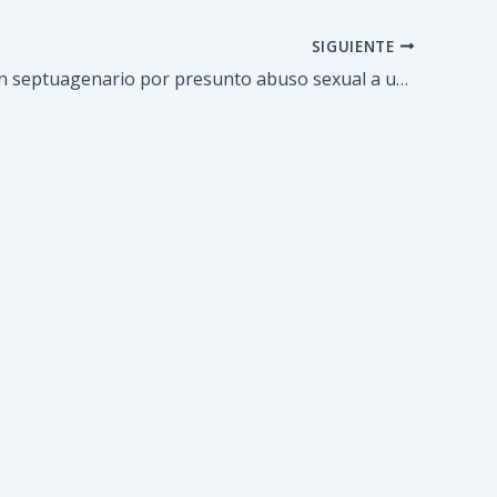
SIGUIENTE
Detenido un septuagenario por presunto abuso sexual a una niña de siete años