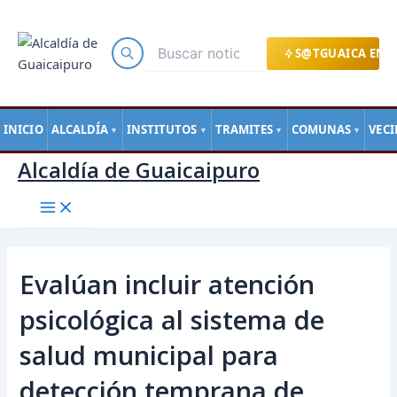
Main
Ir
Navegación
Menu
al
de
contenido
entradas
S@TGUAICA EN L
INICIO
ALCALDÍA
INSTITUTOS
TRAMITES
COMUNAS
VEC
▼
▼
▼
▼
Alcaldía de Guaicaipuro
Evalúan incluir atención
psicológica al sistema de
salud municipal para
detección temprana de