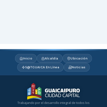
Inicio
Alcaldía
Ubicación
S@TGUAICA En Línea
Noticias
Trabajando por el desarrollo integral de todos los