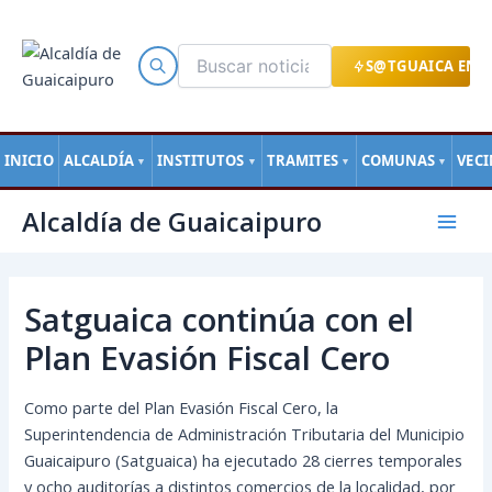
Ir
al
contenido
S@TGUAICA EN L
INICIO
ALCALDÍA
INSTITUTOS
TRAMITES
COMUNAS
VEC
▼
▼
▼
▼
Navegación
Mai
Alcaldía de Guaicaipuro
de
Men
entradas
Satguaica continúa con el
Plan Evasión Fiscal Cero
Como parte del Plan Evasión Fiscal Cero, la
Superintendencia de Administración Tributaria del Municipio
Guaicaipuro (Satguaica) ha ejecutado 28 cierres temporales
y ocho auditorías a distintos comercios de la localidad, por