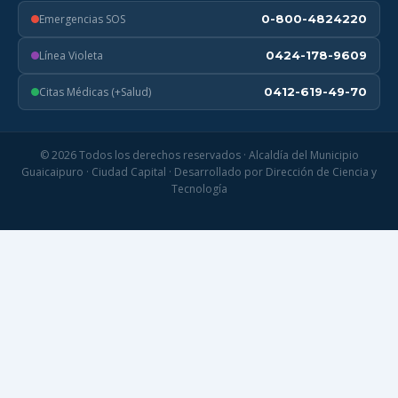
Emergencias SOS
0-800-4824220
Línea Violeta
0424-178-9609
Citas Médicas (+Salud)
0412-619-49-70
© 2026 Todos los derechos reservados · Alcaldía del Municipio
Guaicaipuro · Ciudad Capital · Desarrollado por Dirección de Ciencia y
Tecnología