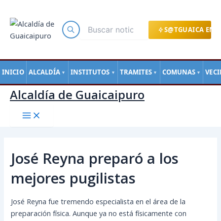
Main
Ir
Navegación
Menu
al
de
contenido
entradas
S@TGUAICA EN L
INICIO
ALCALDÍA
INSTITUTOS
TRAMITES
COMUNAS
VEC
▼
▼
▼
▼
Alcaldía de Guaicaipuro
José Reyna preparó a los
mejores pugilistas
José Reyna fue tremendo especialista en el área de la
preparación física. Aunque ya no está físicamente con