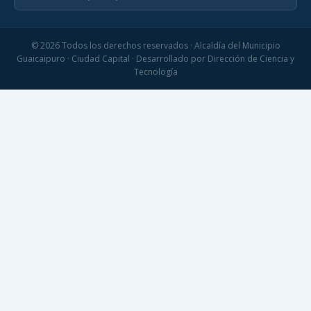
© 2026 Todos los derechos reservados · Alcaldía del Municipio
Guaicaipuro · Ciudad Capital · Desarrollado por Dirección de Ciencia y
Tecnología