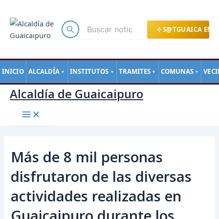
Main
Ir
Navegación
Menu
al
de
contenido
entradas
S@TGUAICA EN L
INICIO
ALCALDÍA
INSTITUTOS
TRAMITES
COMUNAS
VEC
▼
▼
▼
▼
Alcaldía de Guaicaipuro
Más de 8 mil personas
disfrutaron de las diversas
actividades realizadas en
Guaicaipuro durante los