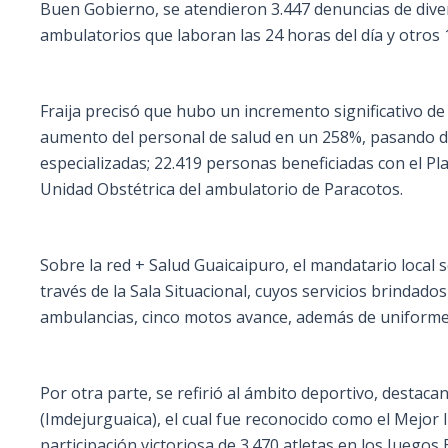
Buen Gobierno, se atendieron 3.447 denuncias de divers
ambulatorios que laboran las 24 horas del día y otros 1
Fraija precisó que hubo un incremento significativo de
aumento del personal de salud en un 258%, pasando de
especializadas; 22.419 personas beneficiadas con el P
Unidad Obstétrica del ambulatorio de Paracotos.
Sobre la red + Salud Guaicaipuro, el mandatario local 
través de la Sala Situacional, cuyos servicios brindado
ambulancias, cinco motos avance, además de uniforme
Por otra parte, se refirió al ámbito deportivo, destac
(Imdejurguaica), el cual fue reconocido como el Mejor 
participación victoriosa de 3.470 atletas en los Juego