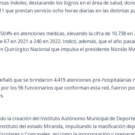
as índoles, destacando los logros en el área de salud, dond
1 que prestan servicio ocho horas diarias en las distintas p
 504% en atenciones médicas, elevando la cifra de 10.738 en 
 67 en 2021 a 240 en 2022. Indicó, además, que el año pasad
lan Quirúrgico Nacional que impulsa el presidente Nicolás M
señaló que se brindaron 4.419 atenciones pre-hospitalarias 
s por los 96 funcionarios que conforman esta red, fueron pos
s.
ando la creación del Instituto Autónomo Municipal de Deport
Instituto del estado Miranda, impulsando la masificación de
s Escolares y Comunales; así como la incorporación y preparac