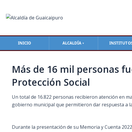
Ir
Navegación
al
de
contenido
entradas
INICIO
ALCALDÍA
INSTITUTO
▼
Más de 16 mil personas fu
Protección Social
Un total de 16.822 personas recibieron atención en mat
gobierno municipal que permitieron dar respuesta a las
Durante la presentación de su Memoria y Cuenta 2022, el