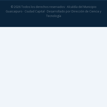
© 2026 Todos los derechos reservados · Alcaldía del Municipio
Guaicaipuro · Ciudad Capital · Desarrollado por Dirección de Ciencia y
Tecnología