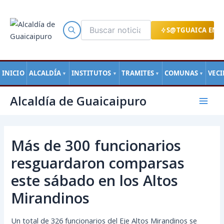
Ir
al
contenido
S@TGUAICA EN L
INICIO
ALCALDÍA
INSTITUTOS
TRAMITES
COMUNAS
VEC
▼
▼
▼
▼
Navegación
Mai
Alcaldía de Guaicaipuro
de
Men
entradas
Más de 300 funcionarios
resguardaron comparsas
este sábado en los Altos
Mirandinos
Un total de 326 funcionarios del Eje Altos Mirandinos se