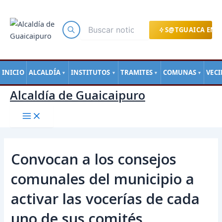
Main
Ir
Navegación
Menu
al
de
contenido
entradas
S@TGUAICA EN L
INICIO
ALCALDÍA
INSTITUTOS
TRAMITES
COMUNAS
VEC
▼
▼
▼
▼
Alcaldía de Guaicaipuro
Convocan a los consejos
comunales del municipio a
activar las vocerías de cada
uno de sus comités