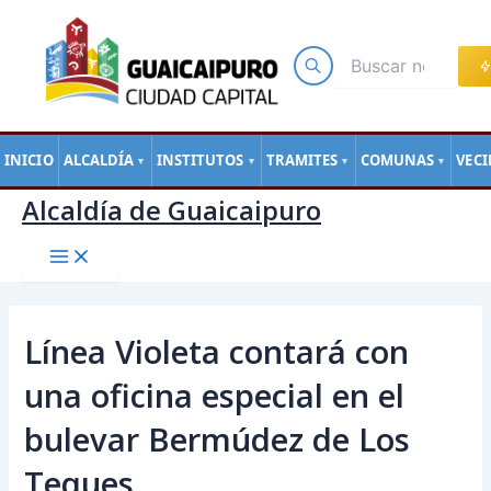
Main
Ir
Navegación
Menu
al
de
contenido
entradas
INICIO
ALCALDÍA
INSTITUTOS
TRAMITES
COMUNAS
VEC
▼
▼
▼
▼
Alcaldía de Guaicaipuro
Línea Violeta contará con
una oficina especial en el
bulevar Bermúdez de Los
Teques