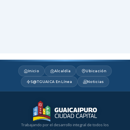
Inicio
Alcaldía
Ubicación
S@TGUAICA En Línea
Noticias
Trabajando por el desarrollo integral de todos los