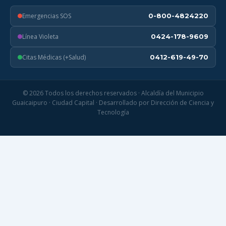
Emergencias SOS
0-800-4824220
Línea Violeta
0424-178-9609
Citas Médicas (+Salud)
0412-619-49-70
© 2026 Todos los derechos reservados · Alcaldía del Municipio
Guaicaipuro · Ciudad Capital · Desarrollado por Dirección de Ciencia y
Tecnología